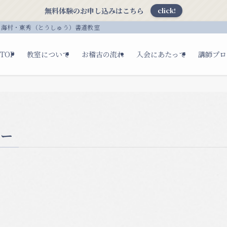
無料体験のお申し込みはこちら
click!
東海村・東秀（とうしゅう）書道教室
TOP
教室について
お稽古の流れ
入会にあたって
講師プロ
シー