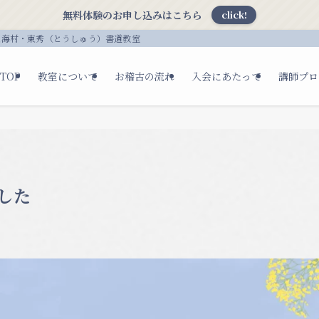
無料体験のお申し込みはこちら
click!
東海村・東秀（とうしゅう）書道教室
TOP
教室について
お稽古の流れ
入会にあたって
講師プロ
した