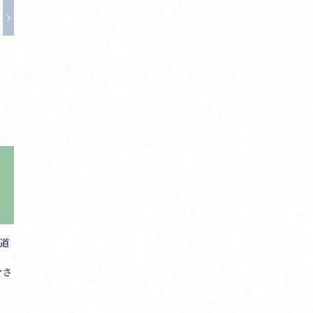
書道
介さ