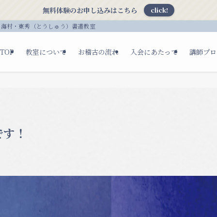
無料体験のお申し込みはこちら
click!
東海村・東秀（とうしゅう）書道教室
TOP
教室について
お稽古の流れ
入会にあたって
講師プロ
です！